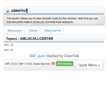
แสดงกระทู้
This section allows you to view all posts made by this member. Note that you can
only see posts made in areas you currently have access to.
Messages
Topics
Attachments
Topics - AMLOCALLCENTER
หน้า: [
1
]
หน้า: [
1
]
SMF spam
blocked by CleanTalk
Smf Destek
|
,
Quick Menu
SMF 2.0.15
SMF © 2016
Simple Machines