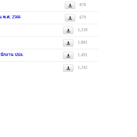
870
 พ.ศ. 2566
679
1,218
1,001
นักงาน ปปง.
1,491
1,242